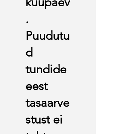
kuupäev
.
Puudutu
d
tundide
eest
tasaarve
stust ei