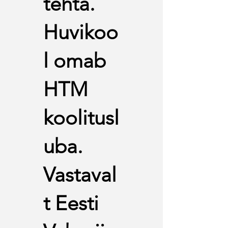
tehta.
Huvikoo
l omab
HTM
koolitusl
uba.
Vastaval
t Eesti