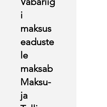
Vabariig
i
maksus
eaduste
le
maksab
Maksu-
ja