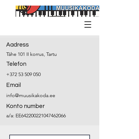
Aadress
Tähe 101 II korrus, Tartu
Telefon
+372 53 509 050
Email
info@muusikakoda.ee
Konto number
a/a: EE642200221047462066